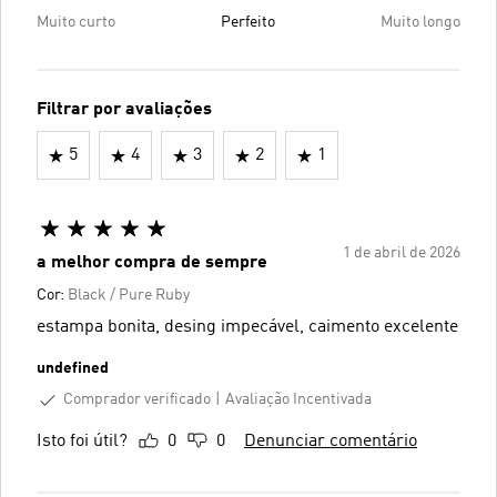
Muito curto
Perfeito
Muito longo
Filtrar por avaliações
5
4
3
2
1
1 de abril de 2026
a melhor compra de sempre
Cor:
Black / Pure Ruby
estampa bonita, desing impecável, caimento excelente
undefined
Comprador verificado
Avaliação Incentivada
Isto foi útil?
0
0
Denunciar comentário