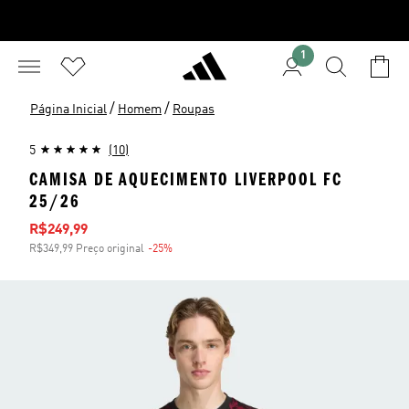
1
/
/
Página Inicial
Homem
Roupas
5
(10)
CAMISA DE AQUECIMENTO LIVERPOOL FC
25/26
Preço com desconto
R$249,99
R$349,99 Preço original
-25%
Desconto