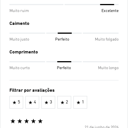
Muito ruim
Excelente
Caimento
Muito justo
Perfeito
Muito folgado
Comprimento
Muito curto
Perfeito
Muito longo
Filtrar por avaliações
5
4
3
2
1
21 de junho de 2026