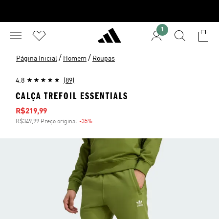
1
/
/
Página Inicial
Homem
Roupas
4.8
(89)
CALÇA TREFOIL ESSENTIALS
Preço com desconto
R$219,99
R$349,99 Preço original
-35%
Desconto