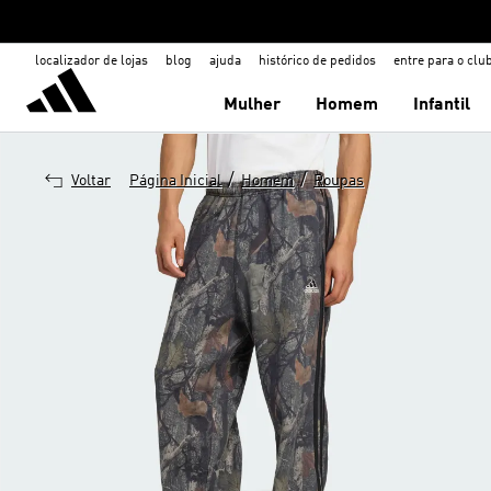
localizador de lojas
blog
ajuda
histórico de pedidos
entre para o clu
Mulher
Homem
Infantil
/
/
Voltar
Página Inicial
Homem
Roupas