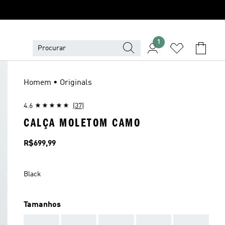
1
Homem • Originals
4.6
(37)
CALÇA MOLETOM CAMO
Preço
R$699,99
Black
Tamanhos
AAA
AAA
AAA
AAA
AAA