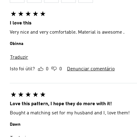
I love this
Very nice and very comfortable. Material is awesome .
Obinna
Traduzir
Isto foi útil?
0
0
Denunciar comentário
Love this pattern, I hope they do more with it!
Bought a matching set for my husband and I, love them!
Dawn