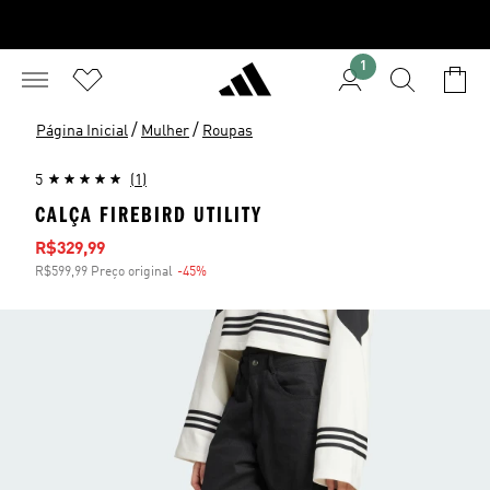
1
/
/
Página Inicial
Mulher
Roupas
5
(1)
CALÇA FIREBIRD UTILITY
Preço com desconto
R$329,99
R$599,99 Preço original
-45%
Desconto