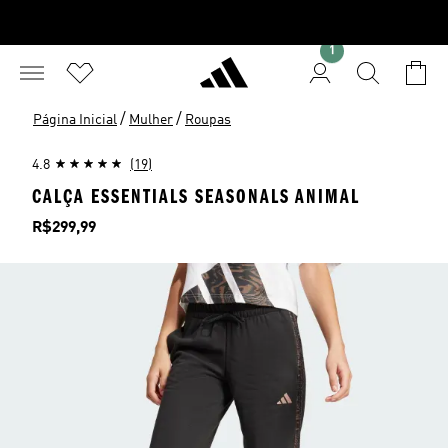
1
/
/
Página Inicial
Mulher
Roupas
4.8
(19)
CALÇA ESSENTIALS SEASONALS ANIMAL
Preço
R$299,99