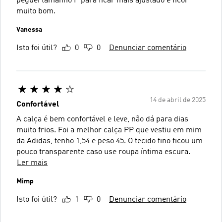
peguei tamanho P para ficar mais ajustado e ficoi
muito bom.
Vanessa
Isto foi útil?
0
0
Denunciar comentário
14 de abril de 2025
Confortável
A calça é bem confortável e leve, não dá para dias
muito frios. Foi a melhor calça PP que vestiu em mim
da Adidas, tenho 1,54 e peso 45. O tecido fino ficou um
pouco transparente caso use roupa íntima escura.
Ler mais
Mimp
Isto foi útil?
1
0
Denunciar comentário