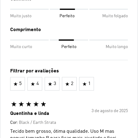
Muito justo
Perfeito
Muito folgado
Comprimento
Muito curto
Perfeito
Muito longo
Filtrar por avaliações
5
4
3
2
1
3 de agosto de 2025
Quentinha e linda
Cor:
Black / Earth Strata
Tecido bem grosso, ótima qualidade. Uso M mas