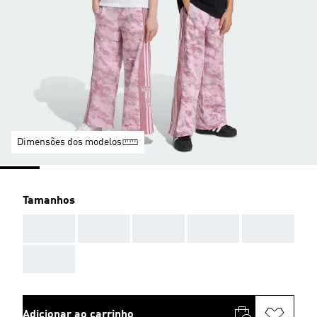
Dimensões dos modelos
Tamanhos
AAA
AAA
AAA
AAA
AAA
AAA
Adicionar ao carrinho