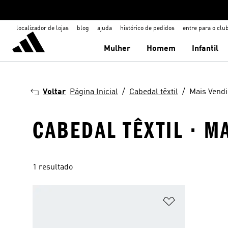
localizador de lojas
blog
ajuda
histórico de pedidos
entre para o clu
Mulher
Homem
Infantil
Voltar
Página Inicial
Cabedal têxtil
Mais Vend
CABEDAL TÊXTIL · M
1 resultado
Adicionar à Li