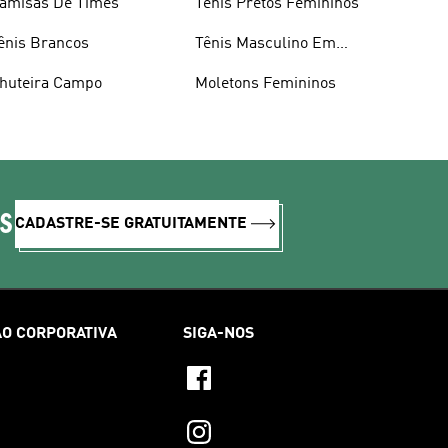
amisas De Times
Tênis Pretos Femininos
ênis Brancos
Tênis Masculino Em
Promoçao
huteira Campo
Moletons Femininos
IS
CADASTRE-SE GRATUITAMENTE
O CORPORATIVA
SIGA-NOS