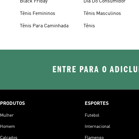
Black Friday
Dia Do Consumidor
Tênis Femininos
Tênis Masculinos
Tênis Para Caminhada
Tênis
ENTRE PARA O ADICLU
PRODUTOS
ESPORTES
Mulher
Futebol
Homem
Internacional
Calçados
Flamengo