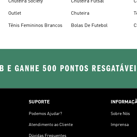
Chuteira Society
Chuteira Futsal
C
Outlet
Chuteira
T
Tênis Femininos Brancos
Bolas De Futebol
C
B E GANHE 500 PONTOS RESGATÁVE
SUPORTE
INFORMAÇÃ
Podemos Ajudar?
Sobre Nós
Atendimento ao Cliente
Imprensa
Dúvidas Frequentes