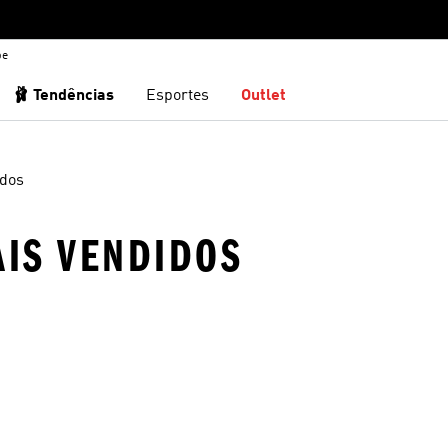
be
🩰 Tendências
Esportes
Outlet
idos
AIS VENDIDOS
sta de Desejos