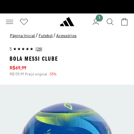
1
/
/
Página Inicial
Futebol
Acessórios
5
(28)
BOLA MESSI CLUBE
Preço com desconto
R$69,99
R$159,99 Preço original
-55%
Desconto