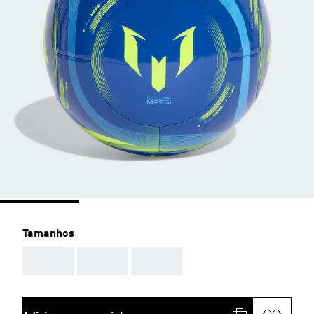
Tamanhos
AAA
AAA
AAA