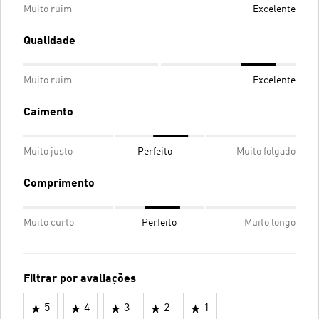
Muito ruim
Excelente
Qualidade
Muito ruim
Excelente
Caimento
Muito justo
Perfeito
Muito folgado
Comprimento
Muito curto
Perfeito
Muito longo
Filtrar por avaliações
5
4
3
2
1