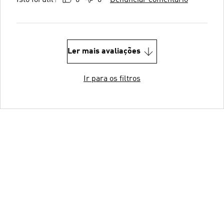
Isto foi útil?
0
0
Denunciar comentário
Ler mais avaliações
Ir para os filtros