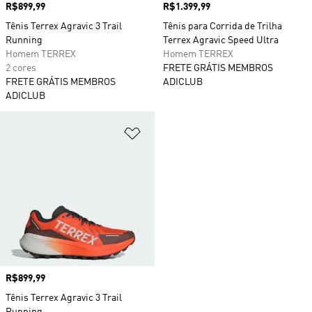
Preço
R$899,99
Preço
R$1.399,99
Tênis Terrex Agravic 3 Trail
Tênis para Corrida de Trilha
Running
Terrex Agravic Speed Ultra
Homem TERREX
Homem TERREX
2 cores
FRETE GRÁTIS MEMBROS
FRETE GRÁTIS MEMBROS
ADICLUB
ADICLUB
Adicionar à Lista de Desejos
Preço
R$899,99
Tênis Terrex Agravic 3 Trail