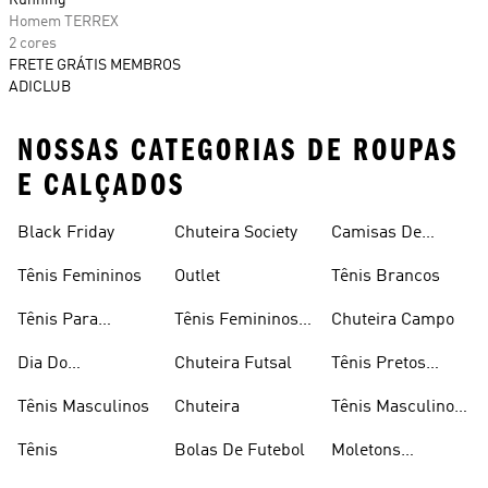
Running
Homem TERREX
2 cores
FRETE GRÁTIS MEMBROS
ADICLUB
NOSSAS CATEGORIAS DE ROUPAS
E CALÇADOS
Black Friday
Chuteira Society
Camisas De
Times
Tênis Femininos
Outlet
Tênis Brancos
Tênis Para
Tênis Femininos
Chuteira Campo
Caminhada
Brancos
Dia Do
Chuteira Futsal
Tênis Pretos
Consumidor
Femininos
Tênis Masculinos
Chuteira
Tênis Masculino
Em Promoçao
Tênis
Bolas De Futebol
Moletons
Femininos