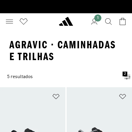
1
AGRAVIC · CAMINHADAS
E TRILHAS
2
5 resultados
Adicionar à Lista de Desejos
Ad