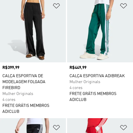
Adicionar à Lista de Desejos
Ad
Preço
R$399,99
Preço
R$449,99
CALÇA ESPORTIVA DE
CALÇA ESPORTIVA ADIBREAK
MODELAGEM FOLGADA
Mulher Originals
FIREBIRD
4 cores
Mulher Originals
FRETE GRÁTIS MEMBROS
4 cores
ADICLUB
FRETE GRÁTIS MEMBROS
ADICLUB
Adicionar à Lista de Desejos
Ad