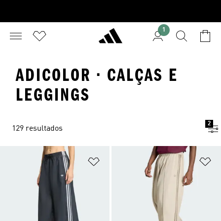
1
ADICOLOR · CALÇAS E
LEGGINGS
2
129 resultados
Adicionar à Lista de Desejos
Ad