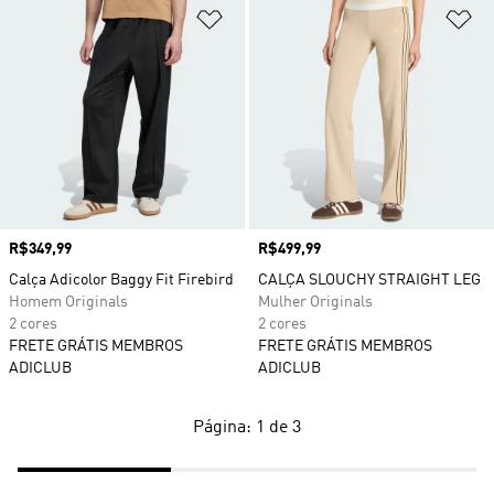
Adicionar à Lista de Desejos
Ad
Preço
R$349,99
Preço
R$499,99
Calça Adicolor Baggy Fit Firebird
CALÇA SLOUCHY STRAIGHT LEG
Homem Originals
Mulher Originals
2 cores
2 cores
FRETE GRÁTIS MEMBROS
FRETE GRÁTIS MEMBROS
ADICLUB
ADICLUB
Página: 1 de 3