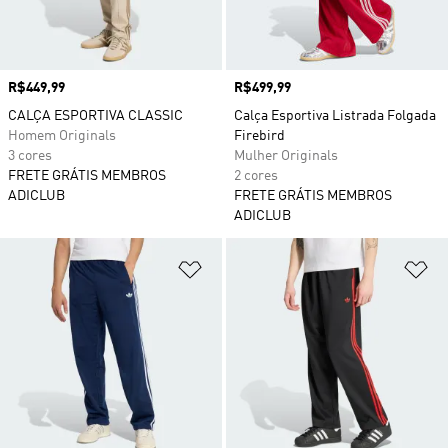
Preço
R$449,99
Preço
R$499,99
CALÇA ESPORTIVA CLASSIC
Calça Esportiva Listrada Folgada
Homem Originals
Firebird
3 cores
Mulher Originals
FRETE GRÁTIS MEMBROS
2 cores
ADICLUB
FRETE GRÁTIS MEMBROS
ADICLUB
Adicionar à Lista de Desejos
Ad