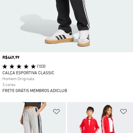
Preço
R$449,99
(103)
CALÇA ESPORTIVA CLASSIC
Homem Originals
3 cores
FRETE GRÁTIS MEMBROS ADICLUB
Adicionar à Lista de Desejos
Ad