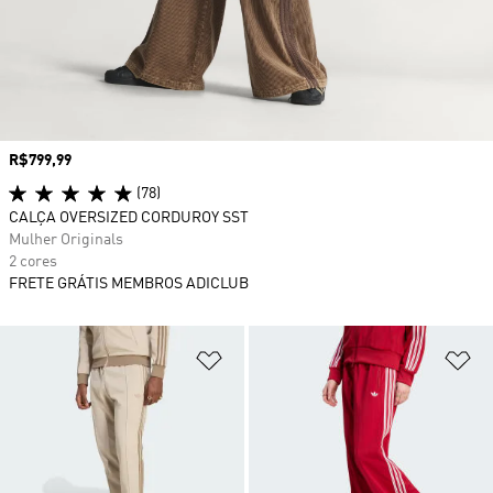
Preço
R$799,99
(78)
CALÇA OVERSIZED CORDUROY SST
Mulher Originals
2 cores
FRETE GRÁTIS MEMBROS ADICLUB
Adicionar à Lista de Desejos
Ad