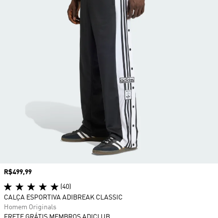
Preço
R$499,99
(40)
CALÇA ESPORTIVA ADIBREAK CLASSIC
Homem Originals
FRETE GRÁTIS MEMBROS ADICLUB