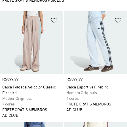
FRETE GRÁTIS MEMBROS ADICLUB
Adicionar à Lista de Desejos
Ad
Preço
R$399,99
Preço
R$399,99
Calça Folgada Adicolor Classic
Calça Esportiva Firebird
Firebird
Homem Originals
Mulher Originals
4 cores
7 cores
FRETE GRÁTIS MEMBROS
FRETE GRÁTIS MEMBROS
ADICLUB
ADICLUB