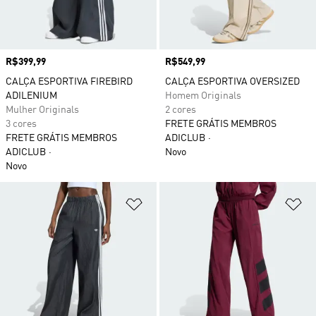
Preço
R$399,99
Preço
R$549,99
CALÇA ESPORTIVA FIREBIRD
CALÇA ESPORTIVA OVERSIZED
ADILENIUM
Homem Originals
Mulher Originals
2 cores
3 cores
FRETE GRÁTIS MEMBROS
FRETE GRÁTIS MEMBROS
ADICLUB
ADICLUB
Novo
Novo
Adicionar à Lista de Desejos
Ad