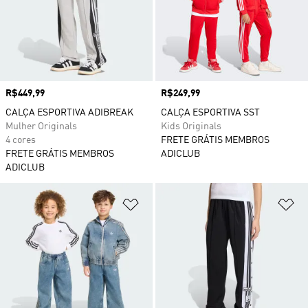
Preço
R$449,99
Preço
R$249,99
CALÇA ESPORTIVA ADIBREAK
CALÇA ESPORTIVA SST
Mulher Originals
Kids Originals
4 cores
FRETE GRÁTIS MEMBROS
FRETE GRÁTIS MEMBROS
ADICLUB
ADICLUB
Adicionar à Lista de Desejos
Ad