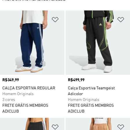
Adicionar à Lista de Desejos
Ad
Preço
R$349,99
Preço
R$499,99
CALÇA ESPORTIVA REGULAR
Calça Esportiva Teamgeist
Homem Originals
Adicolor
3 cores
Homem Originals
FRETE GRÁTIS MEMBROS
FRETE GRÁTIS MEMBROS
ADICLUB
ADICLUB
Adicionar à Lista de Desejos
Ad