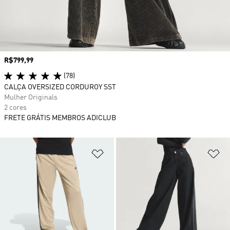
Preço
R$799,99
(78)
CALÇA OVERSIZED CORDUROY SST
Mulher Originals
2 cores
FRETE GRÁTIS MEMBROS ADICLUB
Adicionar à Lista de Desejos
Ad