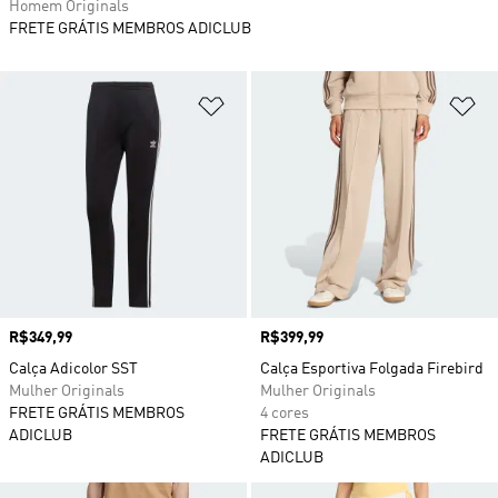
Homem Originals
FRETE GRÁTIS MEMBROS ADICLUB
Adicionar à Lista de Desejos
Ad
Preço
R$349,99
Preço
R$399,99
Calça Adicolor SST
Calça Esportiva Folgada Firebird
Mulher Originals
Mulher Originals
FRETE GRÁTIS MEMBROS
4 cores
ADICLUB
FRETE GRÁTIS MEMBROS
ADICLUB