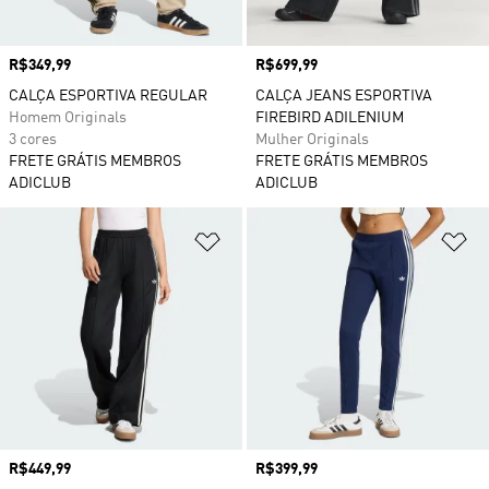
Preço
R$349,99
Preço
R$699,99
CALÇA ESPORTIVA REGULAR
CALÇA JEANS ESPORTIVA
Homem Originals
FIREBIRD ADILENIUM
3 cores
Mulher Originals
FRETE GRÁTIS MEMBROS
FRETE GRÁTIS MEMBROS
ADICLUB
ADICLUB
Adicionar à Lista de Desejos
Ad
Preço
R$449,99
Preço
R$399,99