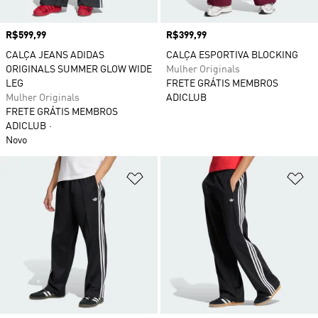
Preço
R$599,99
Preço
R$399,99
CALÇA JEANS ADIDAS
CALÇA ESPORTIVA BLOCKING
ORIGINALS SUMMER GLOW WIDE
Mulher Originals
LEG
FRETE GRÁTIS MEMBROS
Mulher Originals
ADICLUB
FRETE GRÁTIS MEMBROS
ADICLUB
Novo
Adicionar à Lista de Desejos
Ad