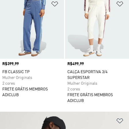
Adicionar à Lista de Desejos
Ad
Preço
R$399,99
Preço
R$499,99
FB CLASSIC TP
CALÇA ESPORTIVA 3/4
Mulher Originals
SUPERSTAR
2 cores
Mulher Originals
FRETE GRÁTIS MEMBROS
2 cores
ADICLUB
FRETE GRÁTIS MEMBROS
ADICLUB
Ad