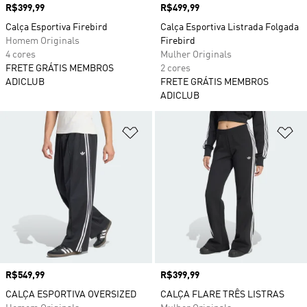
Preço
R$399,99
Preço
R$499,99
Calça Esportiva Firebird
Calça Esportiva Listrada Folgada
Homem Originals
Firebird
4 cores
Mulher Originals
FRETE GRÁTIS MEMBROS
2 cores
ADICLUB
FRETE GRÁTIS MEMBROS
ADICLUB
Adicionar à Lista de Desejos
Ad
Preço
R$549,99
Preço
R$399,99
CALÇA ESPORTIVA OVERSIZED
CALÇA FLARE TRÊS LISTRAS