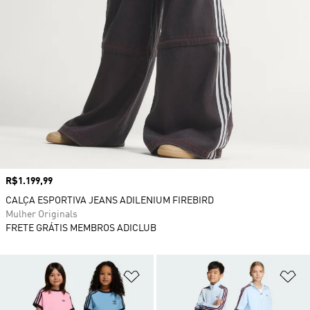
Preço
R$1.199,99
CALÇA ESPORTIVA JEANS ADILENIUM FIREBIRD
Mulher Originals
FRETE GRÁTIS MEMBROS ADICLUB
Adicionar à Lista de Desejos
Ad