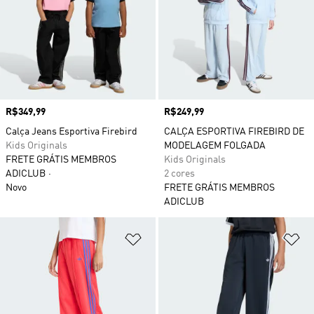
Preço
R$349,99
Preço
R$249,99
Calça Jeans Esportiva Firebird
CALÇA ESPORTIVA FIREBIRD DE
Kids Originals
MODELAGEM FOLGADA
FRETE GRÁTIS MEMBROS
Kids Originals
ADICLUB
2 cores
Novo
FRETE GRÁTIS MEMBROS
ADICLUB
Adicionar à Lista de Desejos
Ad