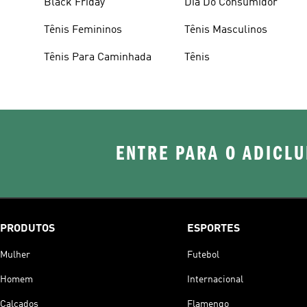
Black Friday
Dia Do Consumidor
Tênis Femininos
Tênis Masculinos
Tênis Para Caminhada
Tênis
ENTRE PARA O ADICLU
PRODUTOS
ESPORTES
Mulher
Futebol
Homem
Internacional
Calçados
Flamengo