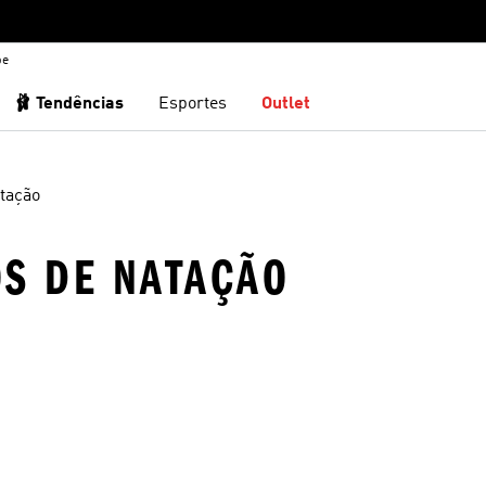
be
🩰 Tendências
Esportes
Outlet
tação
OS DE NATAÇÃO
sta de Desejos