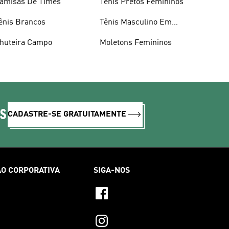
amisas De Times
Tênis Pretos Femininos
ênis Brancos
Tênis Masculino Em
Promoçao
huteira Campo
Moletons Femininos
IS
CADASTRE-SE GRATUITAMENTE
O CORPORATIVA
SIGA-NOS