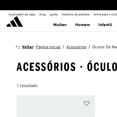
localizador de lojas
blog
ajuda
histórico de pedidos
entre para o clu
Mulher
Homem
Infantil
Voltar
Página Inicial
Acessórios
Óculos De Na
ACESSÓRIOS · ÓCUL
1 resultado
Adicionar à Li