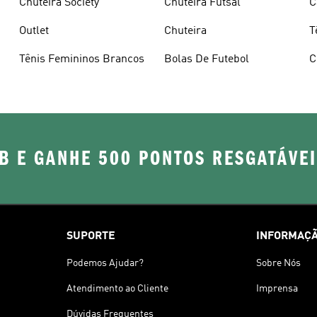
Chuteira Society
Chuteira Futsal
C
Outlet
Chuteira
T
Tênis Femininos Brancos
Bolas De Futebol
C
B E GANHE 500 PONTOS RESGATÁVE
SUPORTE
INFORMAÇÃ
Podemos Ajudar?
Sobre Nós
Atendimento ao Cliente
Imprensa
Dúvidas Frequentes