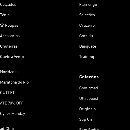
Calçados
Flamengo
Tênis
Seleções
👚 Roupas
Cruzeiro
Acessórios
Corrida
Chuteiras
Basquete
Quebra Vento
Training
Novidades
Coleções
Maratona do Rio
Confirmed
OUTLET
Ultraboost
ATÉ 70% OFF
Originals
Cyber Monday
Slip On
adiClub
Stan Smith