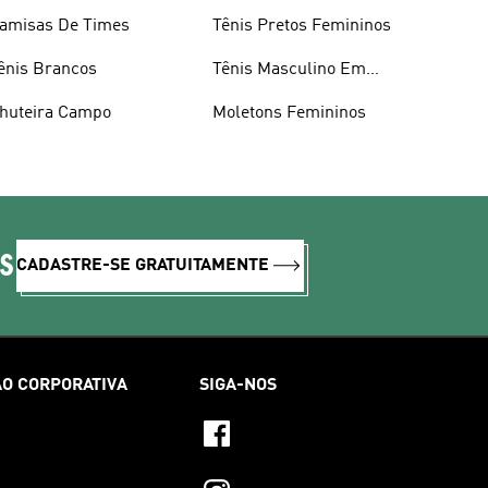
amisas De Times
Tênis Pretos Femininos
ênis Brancos
Tênis Masculino Em
Promoçao
huteira Campo
Moletons Femininos
IS
CADASTRE-SE GRATUITAMENTE
O CORPORATIVA
SIGA-NOS