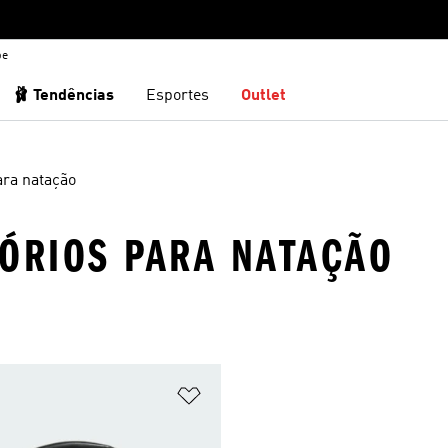
be
🩰 Tendências
Esportes
Outlet
ara natação
SÓRIOS PARA NATAÇÃO
sta de Desejos
Adicionar à Lista de Desejos