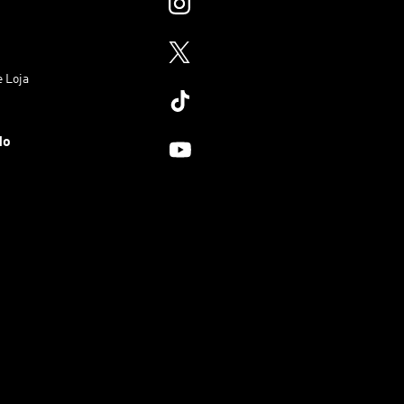
e Loja
do