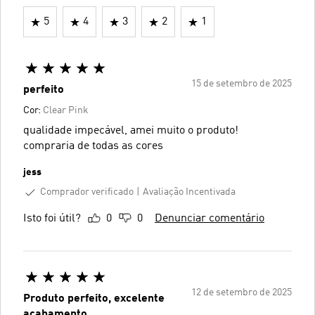
5
4
3
2
1
15 de setembro de 2025
perfeito
Cor:
Clear Pink
qualidade impecável, amei muito o produto!
compraria de todas as cores
jess
Comprador verificado
Avaliação Incentivada
Isto foi útil?
0
0
Denunciar comentário
12 de setembro de 2025
Produto perfeito, excelente
acabamento .