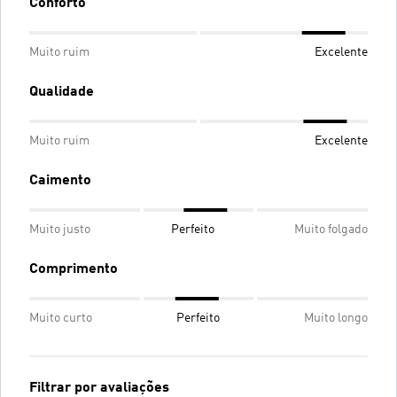
Conforto
Muito ruim
Excelente
Qualidade
Muito ruim
Excelente
Caimento
Muito justo
Perfeito
Muito folgado
Comprimento
Muito curto
Perfeito
Muito longo
Filtrar por avaliações