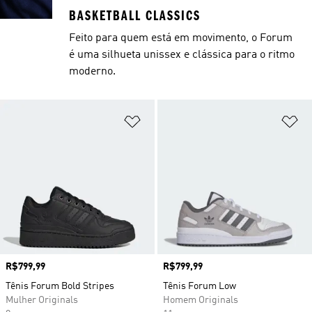
BASKETBALL CLASSICS
Feito para quem está em movimento, o Forum
é uma silhueta unissex e clássica para o ritmo
moderno.
Adicionar à Lista de Desejos
Ad
Preço
R$799,99
Preço
R$799,99
Tênis Forum Bold Stripes
Tênis Forum Low
Mulher Originals
Homem Originals