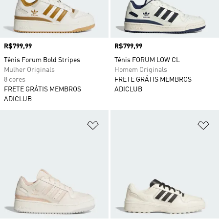
Preço
R$799,99
Preço
R$799,99
Tênis Forum Bold Stripes
Tênis FORUM LOW CL
Mulher Originals
Homem Originals
8 cores
FRETE GRÁTIS MEMBROS
FRETE GRÁTIS MEMBROS
ADICLUB
ADICLUB
Adicionar à Lista de Desejos
Ad