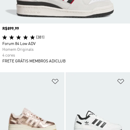
Preço
R$899,99
(381)
Forum 84 Low ADV
Homem Originals
4 cores
FRETE GRÁTIS MEMBROS ADICLUB
Adicionar à Lista de Desejos
Ad