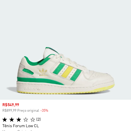
Preço com desconto
R$549,99
R$899,99 Preço original
-35%
Desconto
(2)
Tênis Forum Low CL