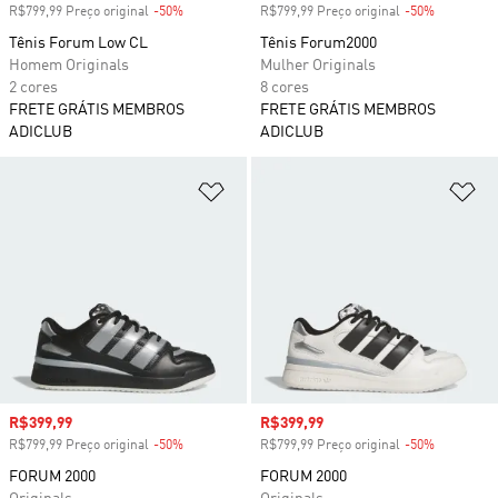
R$799,99 Preço original
-50%
Desconto
R$799,99 Preço original
-50%
Desconto
Tênis Forum Low CL
Tênis Forum2000
Homem Originals
Mulher Originals
2 cores
8 cores
FRETE GRÁTIS MEMBROS
FRETE GRÁTIS MEMBROS
ADICLUB
ADICLUB
Adicionar à Lista de Desejos
Ad
Preço com desconto
R$399,99
Preço com desconto
R$399,99
R$799,99 Preço original
-50%
Desconto
R$799,99 Preço original
-50%
Desconto
FORUM 2000
FORUM 2000