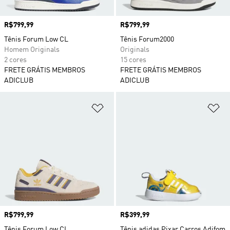
Preço
R$799,99
Preço
R$799,99
Tênis Forum Low CL
Tênis Forum2000
Homem Originals
Originals
2 cores
15 cores
FRETE GRÁTIS MEMBROS
FRETE GRÁTIS MEMBROS
ADICLUB
ADICLUB
Adicionar à Lista de Desejos
Ad
Preço
R$799,99
Preço
R$399,99
Tênis Forum Low CL
Tênis adidas Pixar Carros Adifom