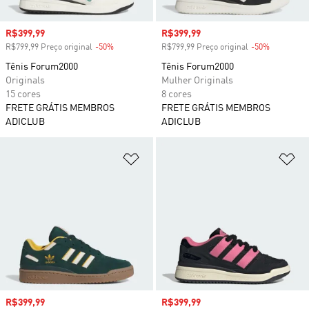
Preço com desconto
R$399,99
Preço com desconto
R$399,99
R$799,99 Preço original
-50%
Desconto
R$799,99 Preço original
-50%
Desconto
Tênis Forum2000
Tênis Forum2000
Originals
Mulher Originals
15 cores
8 cores
FRETE GRÁTIS MEMBROS
FRETE GRÁTIS MEMBROS
ADICLUB
ADICLUB
Adicionar à Lista de Desejos
Ad
Preço com desconto
R$399,99
Preço com desconto
R$399,99