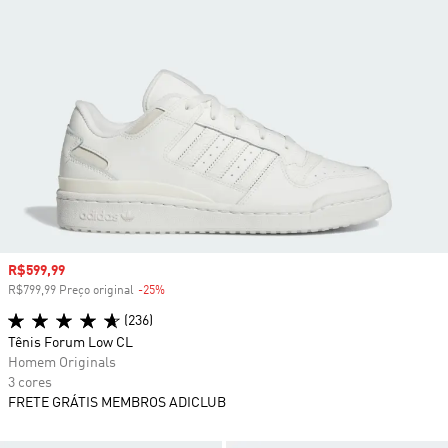
Preço com desconto
R$599,99
R$799,99 Preço original
-25%
Desconto
(236)
Tênis Forum Low CL
Homem Originals
3 cores
FRETE GRÁTIS MEMBROS ADICLUB