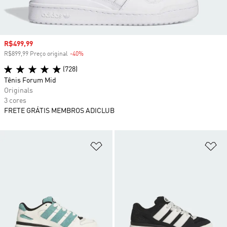
Preço com desconto
R$499,99
R$899,99 Preço original
-40%
Desconto
(728)
Tênis Forum Mid
Originals
3 cores
FRETE GRÁTIS MEMBROS ADICLUB
Adicionar à Lista de Desejos
Ad