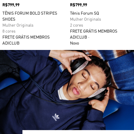
Preço
R$799,99
Preço
R$799,99
TÊNIS FORUM BOLD STRIPES
Tênis Forum SQ
SHOES
Mulher Originals
Mulher Originals
2 cores
8 cores
FRETE GRÁTIS MEMBROS
FRETE GRÁTIS MEMBROS
ADICLUB
ADICLUB
Novo