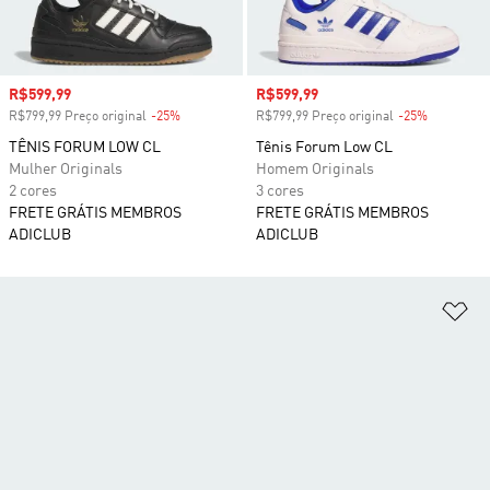
Preço com desconto
R$599,99
Preço com desconto
R$599,99
R$799,99 Preço original
-25%
Desconto
R$799,99 Preço original
-25%
Desconto
TÊNIS FORUM LOW CL
Tênis Forum Low CL
Mulher Originals
Homem Originals
2 cores
3 cores
FRETE GRÁTIS MEMBROS
FRETE GRÁTIS MEMBROS
ADICLUB
ADICLUB
Ad