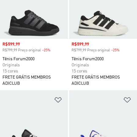
Preço com desconto
R$599,99
Preço com desconto
R$599,99
R$799,99 Preço original
-25%
Desconto
R$799,99 Preço original
-25%
Desconto
Tênis Forum2000
Tênis Forum2000
Originals
Originals
15 cores
15 cores
FRETE GRÁTIS MEMBROS
FRETE GRÁTIS MEMBROS
ADICLUB
ADICLUB
Adicionar à Lista de Desejos
Ad