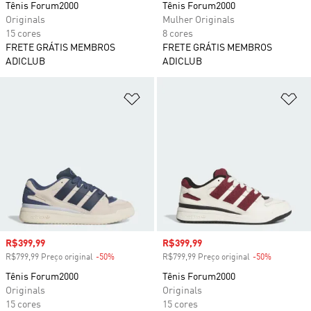
Tênis Forum2000
Tênis Forum2000
Originals
Mulher Originals
15 cores
8 cores
FRETE GRÁTIS MEMBROS
FRETE GRÁTIS MEMBROS
ADICLUB
ADICLUB
Adicionar à Lista de Desejos
Ad
Preço com desconto
R$399,99
Preço com desconto
R$399,99
R$799,99 Preço original
-50%
Desconto
R$799,99 Preço original
-50%
Desconto
Tênis Forum2000
Tênis Forum2000
Originals
Originals
15 cores
15 cores