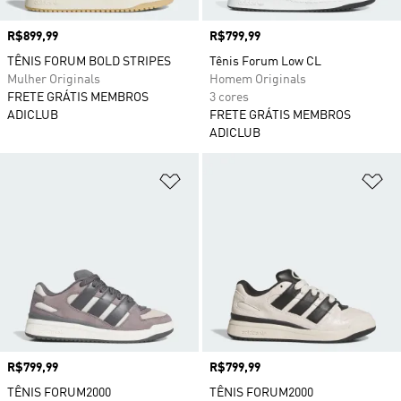
Preço
R$899,99
Preço
R$799,99
TÊNIS FORUM BOLD STRIPES
Tênis Forum Low CL
Mulher Originals
Homem Originals
FRETE GRÁTIS MEMBROS
3 cores
ADICLUB
FRETE GRÁTIS MEMBROS
ADICLUB
Adicionar à Lista de Desejos
Ad
Preço
R$799,99
Preço
R$799,99
TÊNIS FORUM2000
TÊNIS FORUM2000