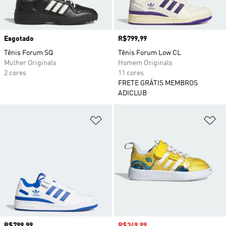
Esgotado
Preço
R$799,99
Tênis Forum SQ
Tênis Forum Low CL
Mulher Originals
Homem Originals
2 cores
11 cores
FRETE GRÁTIS MEMBROS
ADICLUB
Adicionar à Lista de Desejos
Ad
Preço
R$799,99
Preço com desconto
R$349,99