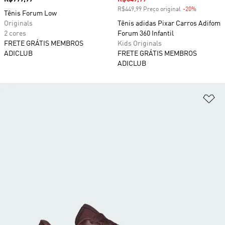
R$449,99 Preço original
-20%
Desconto
Tênis Forum Low
Originals
Tênis adidas Pixar Carros Adifom
2 cores
Forum 360 Infantil
FRETE GRÁTIS MEMBROS
Kids Originals
ADICLUB
FRETE GRÁTIS MEMBROS
ADICLUB
Ad