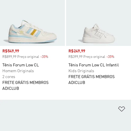
Preço com desconto
R$549,99
Preço com desconto
R$249,99
R$899,99 Preço original
-35%
Desconto
R$399,99 Preço original
-35%
Desconto
Tênis Forum Low CL
Tênis Forum Low CL Infantil
Homem Originals
Kids Originals
2 cores
FRETE GRÁTIS MEMBROS
FRETE GRÁTIS MEMBROS
ADICLUB
ADICLUB
Ad