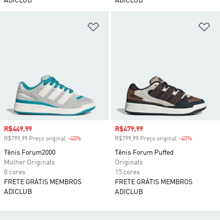
ADICLUB
ADICLUB
Adicionar à Lista de Desejos
Ad
Preço com desconto
R$449,99
Preço com desconto
R$479,99
R$799,99 Preço original
-40%
Desconto
R$799,99 Preço original
-40%
Desconto
Tênis Forum2000
Tênis Forum Puffed
Mulher Originals
Originals
8 cores
15 cores
FRETE GRÁTIS MEMBROS
FRETE GRÁTIS MEMBROS
ADICLUB
ADICLUB