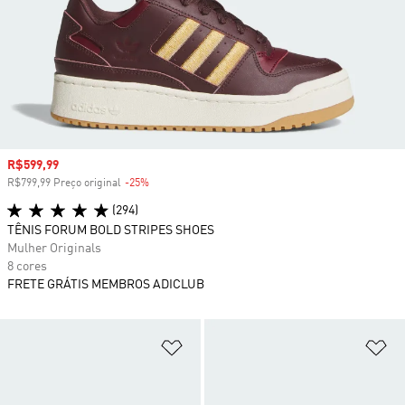
Preço com desconto
R$599,99
R$799,99 Preço original
-25%
Desconto
(294)
TÊNIS FORUM BOLD STRIPES SHOES
Mulher Originals
8 cores
FRETE GRÁTIS MEMBROS ADICLUB
Adicionar à Lista de Desejos
Ad