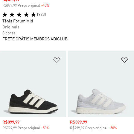
R$899,99 Preço original
-40%
Desconto
(728)
Tênis Forum Mid
Originals
3 cores
FRETE GRÁTIS MEMBROS ADICLUB
Adicionar à Lista de Desejos
Ad
Preço com desconto
R$399,99
Preço com desconto
R$399,99
R$799,99 Preço original
-50%
Desconto
R$799,99 Preço original
-50%
Desconto