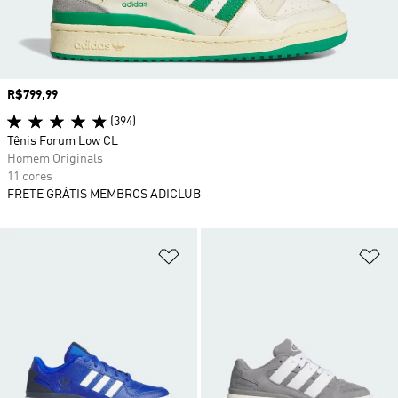
Preço
R$799,99
(394)
Tênis Forum Low CL
Homem Originals
11 cores
FRETE GRÁTIS MEMBROS ADICLUB
Adicionar à Lista de Desejos
Ad