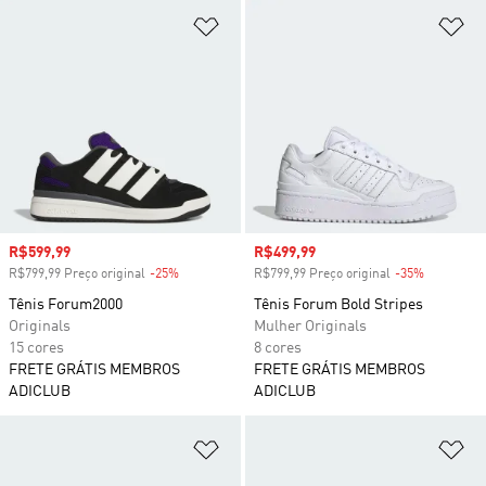
Adicionar à Lista de Desejos
Ad
Preço com desconto
R$599,99
Preço com desconto
R$499,99
R$799,99 Preço original
-25%
Desconto
R$799,99 Preço original
-35%
Desconto
Tênis Forum2000
Tênis Forum Bold Stripes
Originals
Mulher Originals
15 cores
8 cores
FRETE GRÁTIS MEMBROS
FRETE GRÁTIS MEMBROS
ADICLUB
ADICLUB
Adicionar à Lista de Desejos
Ad