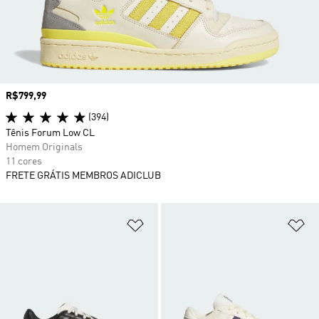
Preço
R$799,99
(394)
Tênis Forum Low CL
Homem Originals
11 cores
FRETE GRÁTIS MEMBROS ADICLUB
Adicionar à Lista de Desejos
Ad