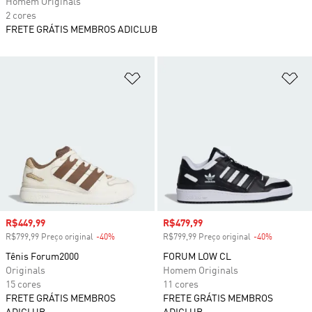
Homem Originals
2 cores
FRETE GRÁTIS MEMBROS ADICLUB
Adicionar à Lista de Desejos
Ad
Preço com desconto
R$449,99
Preço com desconto
R$479,99
R$799,99 Preço original
-40%
Desconto
R$799,99 Preço original
-40%
Desconto
Tênis Forum2000
FORUM LOW CL
Originals
Homem Originals
15 cores
11 cores
FRETE GRÁTIS MEMBROS
FRETE GRÁTIS MEMBROS