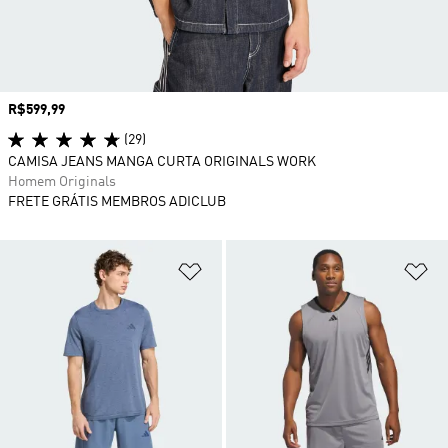
Preço
R$599,99
(29)
CAMISA JEANS MANGA CURTA ORIGINALS WORK
Homem Originals
FRETE GRÁTIS MEMBROS ADICLUB
Adicionar à Lista de Desejos
Ad