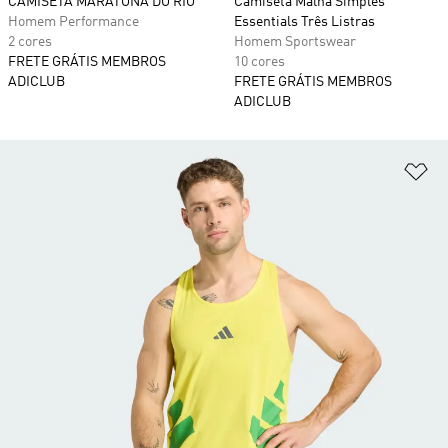
CAMISETA MARATONA DO RIO
Camiseta Malha Simples
Homem Performance
Essentials Três Listras
2 cores
Homem Sportswear
FRETE GRÁTIS MEMBROS
10 cores
ADICLUB
FRETE GRÁTIS MEMBROS
ADICLUB
Ad