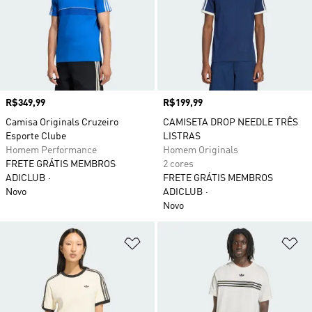
Preço
R$349,99
Preço
R$199,99
Camisa Originals Cruzeiro
CAMISETA DROP NEEDLE TRÊS
Esporte Clube
LISTRAS
Homem Performance
Homem Originals
FRETE GRÁTIS MEMBROS
2 cores
ADICLUB
FRETE GRÁTIS MEMBROS
Novo
ADICLUB
Novo
Adicionar à Lista de Desejos
Ad