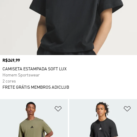
Preço
R$249,99
CAMISETA ESTAMPADA SOFT LUX
Homem Sportswear
2 cores
FRETE GRÁTIS MEMBROS ADICLUB
Adicionar à Lista de Desejos
Ad